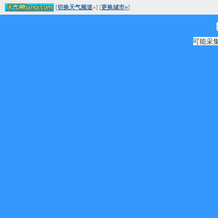
[
切换天气频道
»
]
[
更换城市»
]
天气网tianqi.com
可能采集源