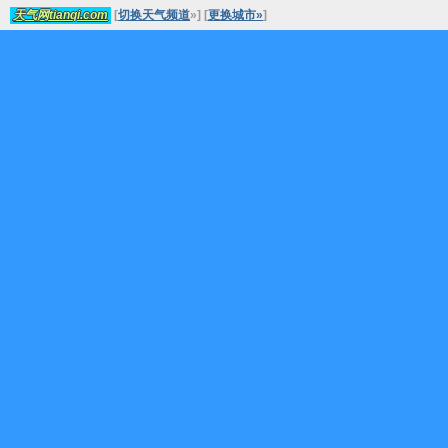
[
切换天气频道
»
]
[
更换城市»
]
天气网tianqi.com