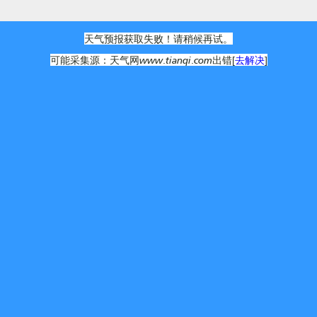
天气预报获取失败！请稍候再试。
可能采集源：天气网www.tianqi.com出错[
去解决
]