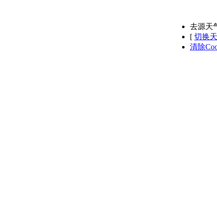
去源天
[
切换
清除Coo