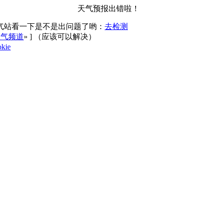
天气预报出错啦！
气站看一下是不是出问题了哟：
去检测
天气频道
»
] （应该可以解决）
kie