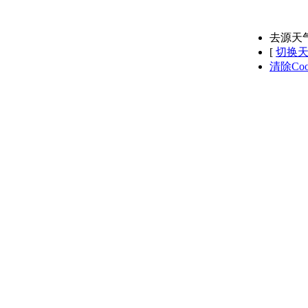
去源天
[
切换
清除Coo