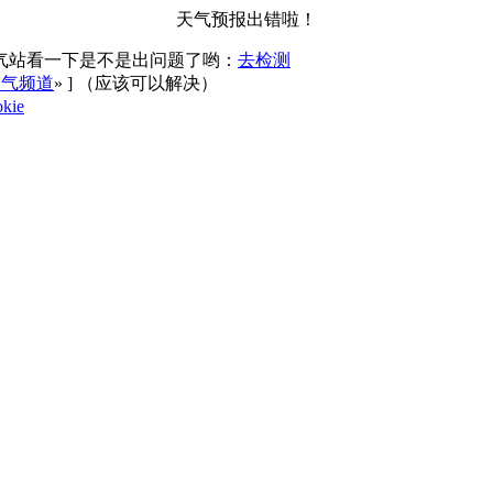
天气预报出错啦！
气站看一下是不是出问题了哟：
去检测
天气频道
»
] （应该可以解决）
kie