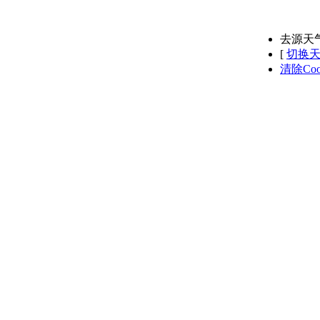
去源天
[
切换
清除Coo