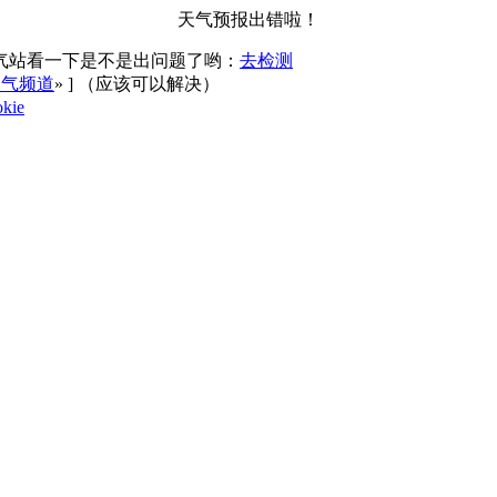
天气预报出错啦！
气站看一下是不是出问题了哟：
去检测
天气频道
»
] （应该可以解决）
kie