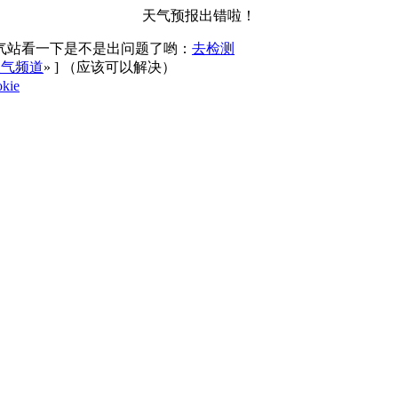
天气预报出错啦！
气站看一下是不是出问题了哟：
去检测
天气频道
»
] （应该可以解决）
kie