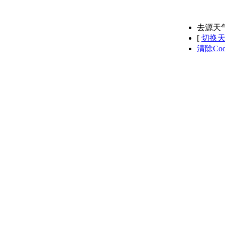
去源天
[
切换
清除Coo