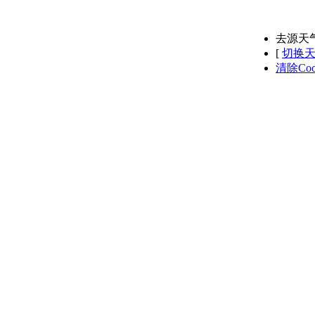
去源天
[
切换
清除Coo