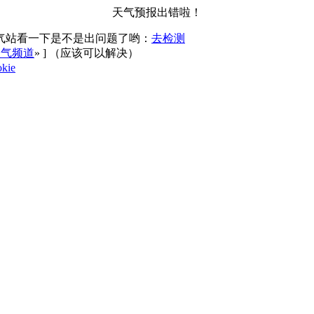
天气预报出错啦！
气站看一下是不是出问题了哟：
去检测
天气频道
»
] （应该可以解决）
kie