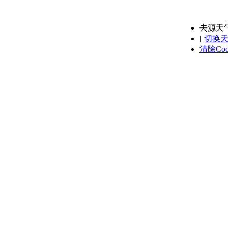
去源天
[
切换
清除Coo