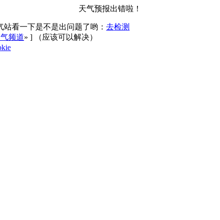
天气预报出错啦！
气站看一下是不是出问题了哟：
去检测
天气频道
»
] （应该可以解决）
kie