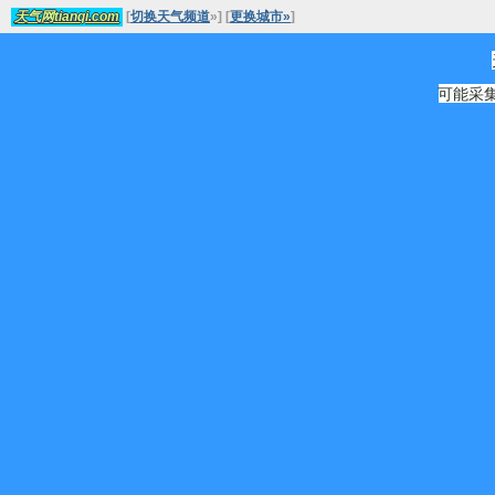
[
切换天气频道
»
]
[
更换城市»
]
天气网tianqi.com
可能采集源