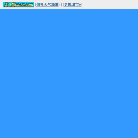
[
切换天气频道
»
]
[
更换城市»
]
天气网tianqi.com