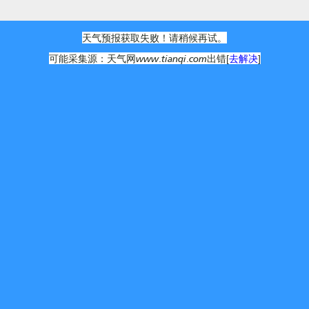
天气预报获取失败！请稍候再试。
可能采集源：天气网www.tianqi.com出错[
去解决
]