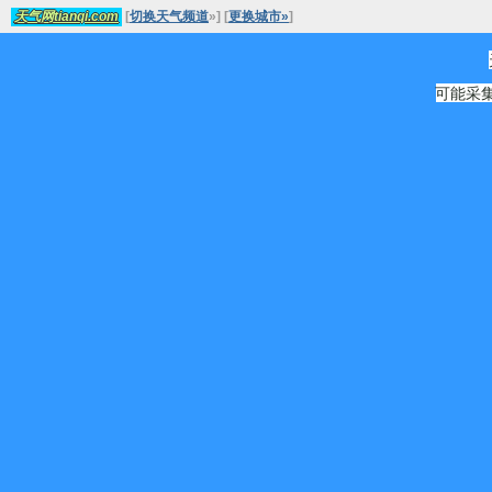
[
切换天气频道
»
]
[
更换城市»
]
天气网tianqi.com
可能采集源