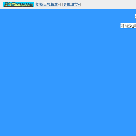
[
切换天气频道
»
]
[
更换城市»
]
天气网tianqi.com
可能采集源