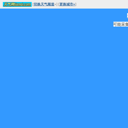
[
切换天气频道
»
]
[
更换城市»
]
天气网tianqi.com
可能采集源