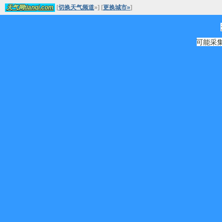
[
切换天气频道
»
]
[
更换城市»
]
天气网tianqi.com
可能采集源