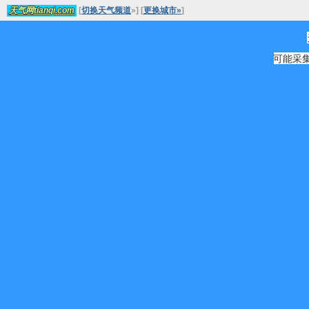
[
切换天气频道
»
]
[
更换城市»
]
天气网tianqi.com
可能采集源