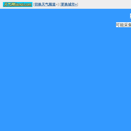
[
切换天气频道
»
]
[
更换城市»
]
天气网tianqi.com
可能采集源