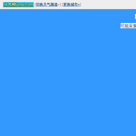
[
切换天气频道
»
]
[
更换城市»
]
天气网tianqi.com
可能采集源