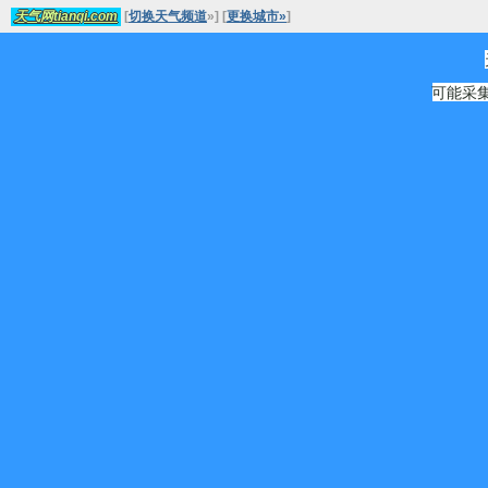
[
切换天气频道
»
]
[
更换城市»
]
天气网tianqi.com
可能采集源