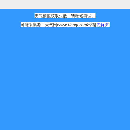
天气预报获取失败！请稍候再试。
可能采集源：天气网www.tianqi.com出错[
去解决
]