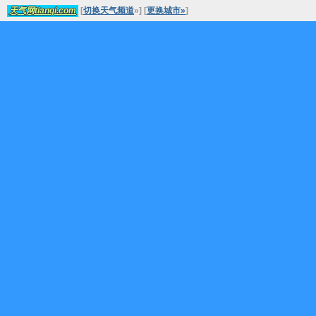
[
切换天气频道
»
]
[
更换城市»
]
天气网tianqi.com