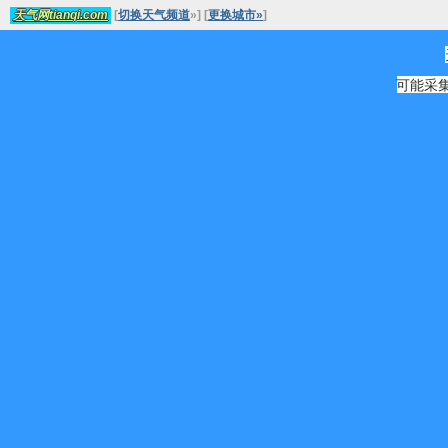
[
切换天气频道
»
]
[
更换城市»
]
天气网tianqi.com
可能采集源