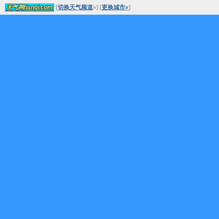
[
切换天气频道
»
]
[
更换城市»
]
天气网tianqi.com