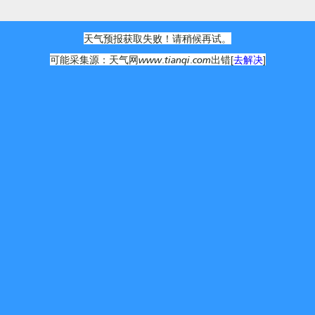
天气预报获取失败！请稍候再试。
可能采集源：天气网www.tianqi.com出错[
去解决
]