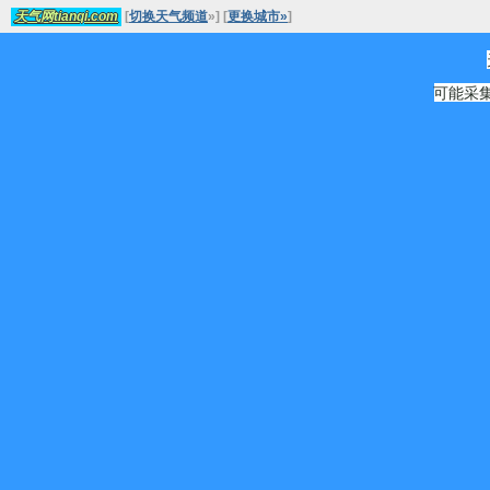
[
切换天气频道
»
]
[
更换城市»
]
天气网tianqi.com
可能采集源