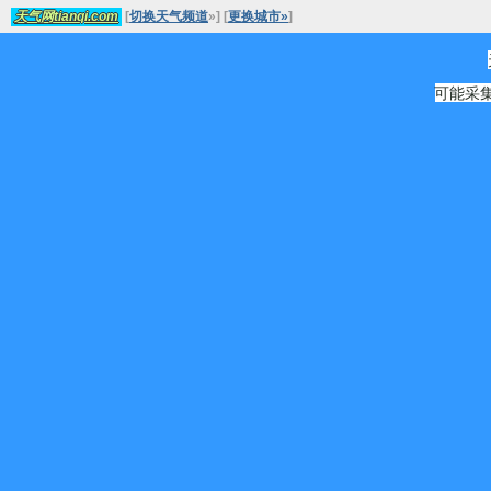
[
切换天气频道
»
]
[
更换城市»
]
天气网tianqi.com
可能采集源