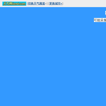
[
切换天气频道
»
]
[
更换城市»
]
天气网tianqi.com
可能采集源