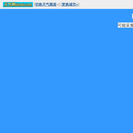
[
切换天气频道
»
]
[
更换城市»
]
天气网tianqi.com
可能采集源