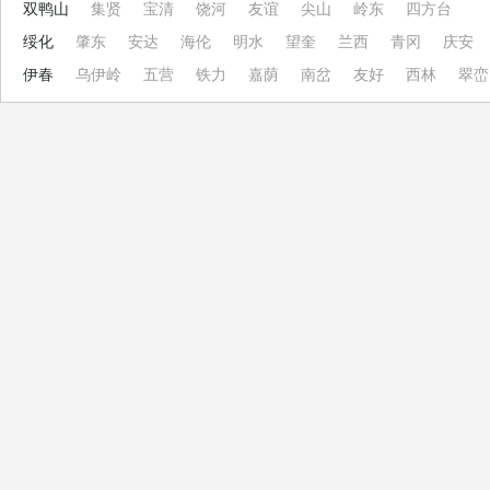
双鸭山
集贤
宝清
饶河
友谊
尖山
岭东
四方台
绥化
肇东
安达
海伦
明水
望奎
兰西
青冈
庆安
伊春
乌伊岭
五营
铁力
嘉荫
南岔
友好
西林
翠峦