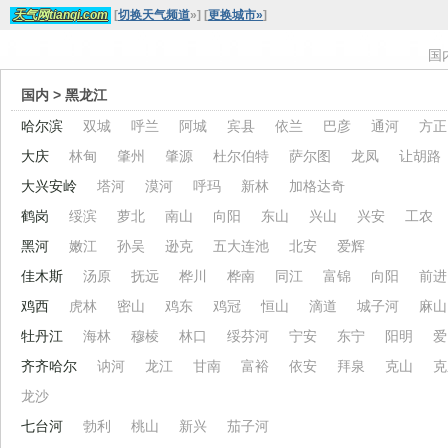
[
切换天气频道
»
]
[
更换城市»
]
天气网tianqi.com
国
国内
> 黑龙江
哈尔滨
双城
呼兰
阿城
宾县
依兰
巴彦
通河
方正
大庆
林甸
肇州
肇源
杜尔伯特
萨尔图
龙凤
让胡路
大兴安岭
塔河
漠河
呼玛
新林
加格达奇
鹤岗
绥滨
萝北
南山
向阳
东山
兴山
兴安
工农
黑河
嫩江
孙吴
逊克
五大连池
北安
爱辉
佳木斯
汤原
抚远
桦川
桦南
同江
富锦
向阳
前进
鸡西
虎林
密山
鸡东
鸡冠
恒山
滴道
城子河
麻山
牡丹江
海林
穆棱
林口
绥芬河
宁安
东宁
阳明
爱
齐齐哈尔
讷河
龙江
甘南
富裕
依安
拜泉
克山
克
龙沙
七台河
勃利
桃山
新兴
茄子河