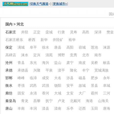
[
切换天气频道
»
]
[
更换城市»
]
天气网tianqi.com
国
国内
> 河北
石家庄
井陉
正定
栾城
行唐
灵寿
高邑
深泽
赞皇
石家庄桥东
桥西
新华
井陉矿
裕华
保定
满城
阜平
徐水
唐县
高阳
容城
莲池
涞源
高碑店
涞水
定兴
清苑
博野
竞秀
北市
南市
沧州
青县
东光
海兴
盐山
肃宁
南皮
吴桥
献县
承德
承德县
兴隆
平泉
滦平
隆化
丰宁
宽城满族
邯郸
峰峰
临漳
成安
大名
涉县
磁县
肥乡
永年
衡水
枣强
武邑
武强
饶阳
安平
故城
景县
阜城
廊坊
固安
永清
香河
大城
文安
大厂
霸州
三河
秦皇岛
青龙
昌黎
抚宁
卢龙
北戴河
海港
山海关
唐山
丰南
丰润
滦县
滦南
乐亭
迁西
玉田
唐海