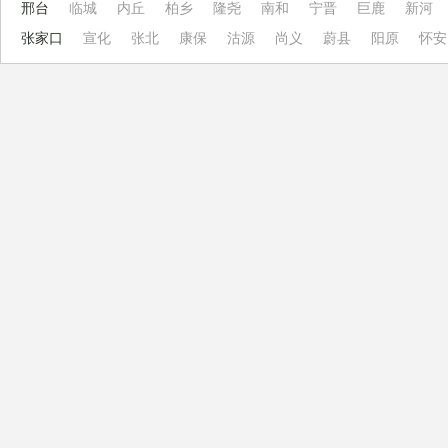
邢台
临城
内丘
柏乡
隆尧
南和
宁晋
巨鹿
新河
张家口
宣化
张北
康保
沽源
尚义
蔚县
阳原
怀安