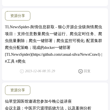
6.【aconvert】https://www.aconvert.com
7.【morph studio】https://discord.gg/ArFwXgXAyC
资源分享
8.【grammarly】https://www.grammarly.com
【durable】https://durable.co/
TLNewsSpider-舆情信息获取 - 狠心开源企业级舆情爬虫
【gamma】https://gamma.app/?lng=en
项目：支持任意数量爬虫一键运行、爬虫定时任务、爬
1.https://qiuyu96.github.io/CoDeF/
虫批量删除；爬虫一键部署；爬虫监控可视化; 配置集群
2.https://www.blockadelabs.com
爬虫分配策略；现成的docker一键部署
3.https://alpha.genmo.ai/
[TLNewsSpider](https://github.com/casual-silva/NewsCrawl) |
https://motion.yoo-ai.com/ AI生成PPT
#工具 #爬虫
1.flourish studio：https://app.flourish.studio/
2023-12-06 08:35:29
回复
2.broadcast eye contact：
项目链接：https://www.nvidia.com/en-
us/geforce/broadcasting/broadcast-app/
资源分享
安装教程：https://www.nvidia.com/en-
us/geforce/guides/broadcast-app-setup-guide/
仙草堂国医馆邀请您参加今晚公益讲座
3.ProPainter：https://shangchenzhou.com/projects/ProPainter/
会议主题：中医开穴退理筋烧方法，以及案例分析