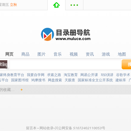
星期
五
立秋
网页
商品
图片
音乐
视频
资讯
游戏
地图
网页
商品
图片
音乐
视频
资讯
游戏
地图
家终身教育平台
我要自学网
求索之路
淘宝教育
网易公开课
TED演讲
谷歌学术
云平台
国家图书馆
鸠摩搜书
网盘搜索
天眼查
国家标准全文公开系统
建标库
的收藏…
+
留言本
-
网站收录
-
川公网安备 51072402110053号