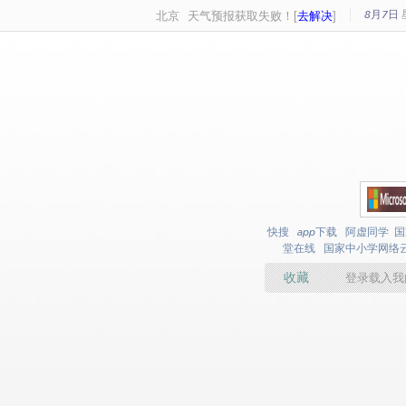
8月7日
北京
天气预报获取失败！[
去解决
]
快搜
app下载
阿虚同学
国
堂在线
国家中小学网络
收藏
登录载入我