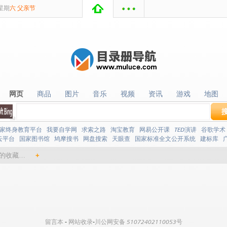
星期
六
父亲节
网页
商品
图片
音乐
视频
资讯
游戏
地图
网页
商品
图片
音乐
视频
资讯
游戏
地图
家终身教育平台
我要自学网
求索之路
淘宝教育
网易公开课
TED演讲
谷歌学术
云平台
国家图书馆
鸠摩搜书
网盘搜索
天眼查
国家标准全文公开系统
建标库
的收藏…
+
留言本
-
网站收录
-
川公网安备 51072402110053号