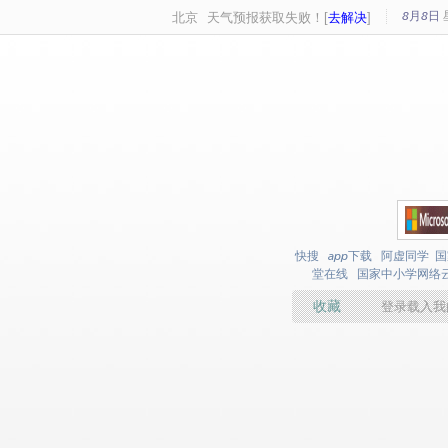
8月8日
北京
天气预报获取失败！[
去解决
]
快搜
app下载
阿虚同学
国
堂在线
国家中小学网络
收藏
登录载入我