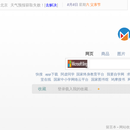
8月8日
星期
六
父亲节
北京
天气预报获取失败！[
去解决
]
网页
商品
图片
网页
商品
图片
快搜
app下载
阿虚同学
国家终身教育平台
我要自学网
堂在线
国家中小学网络云平台
国家图书馆
鸠摩搜书
收藏
登录载入我的收藏…
+
留言本
-
网站收