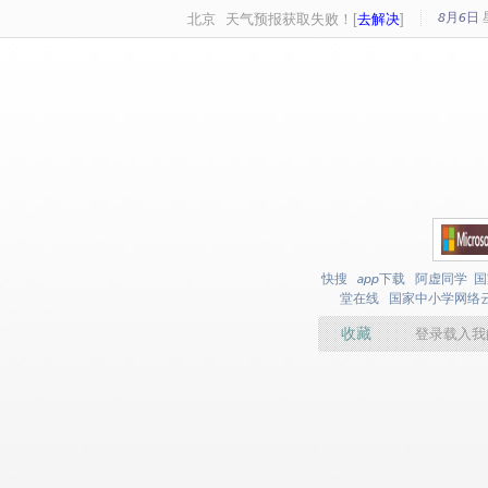
8月6日
北京
天气预报获取失败！[
去解决
]
快搜
app下载
阿虚同学
国
堂在线
国家中小学网络
收藏
登录载入我