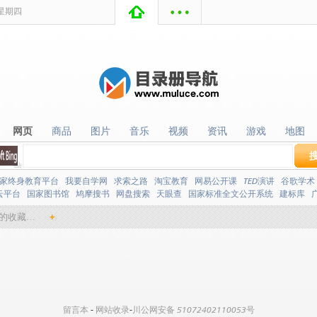
星期
四
网页
商品
图片
音乐
视频
资讯
游戏
地图
网页
商品
图片
音乐
视频
资讯
游戏
地图
家终身教育平台
我要自学网
求索之路
淘宝教育
网易公开课
TED演讲
谷歌学术
云平台
国家图书馆
鸠摩搜书
网盘搜索
天眼查
国家标准全文公开系统
建标库
的收藏…
+
留言本
-
网站收录
-
川公网安备 51072402110053号