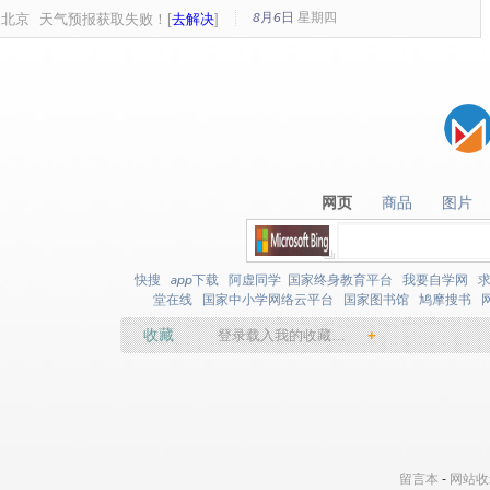
8月6日
星期
四
北京
天气预报获取失败！[
去解决
]
网页
商品
图片
网页
商品
图片
快搜
app下载
阿虚同学
国家终身教育平台
我要自学网
堂在线
国家中小学网络云平台
国家图书馆
鸠摩搜书
收藏
登录载入我的收藏…
+
留言本
-
网站收