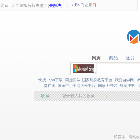
8月9日
星期
日
北京
天气预报获取失败！[
去解决
]
网页
商品
图片
网页
商品
图片
快搜
app下载
阿虚同学
国家终身教育平台
我要自学网
堂在线
国家中小学网络云平台
国家图书馆
鸠摩搜书
收藏
登录载入我的收藏…
+
留言本
-
网站收