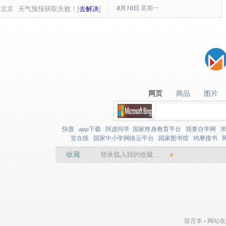
8月10日
星期
一
北京
天气预报获取失败！[
去解决
]
网页
商品
图片
网页
商品
图片
快搜
app下载
阿虚同学
国家终身教育平台
我要自学网
堂在线
国家中小学网络云平台
国家图书馆
鸠摩搜书
收藏
登录载入我的收藏…
+
留言本
-
网站收