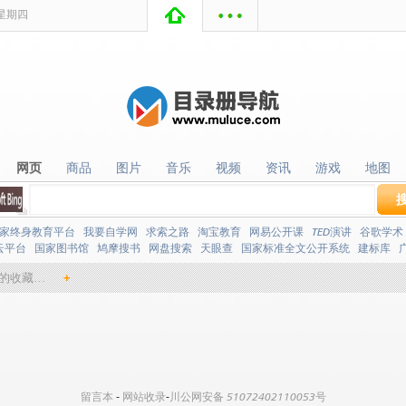
星期
四
网页
商品
图片
音乐
视频
资讯
游戏
地图
网页
商品
图片
音乐
视频
资讯
游戏
地图
家终身教育平台
我要自学网
求索之路
淘宝教育
网易公开课
TED演讲
谷歌学术
云平台
国家图书馆
鸠摩搜书
网盘搜索
天眼查
国家标准全文公开系统
建标库
的收藏…
+
留言本
-
网站收录
-
川公网安备 51072402110053号