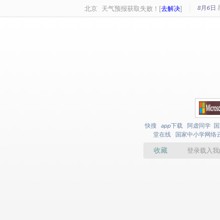
8月6日
北京
天气预报获取失败！[
去解决
]
快搜
app下载
阿虚同学
国
堂在线
国家中小学网络
收藏
登录载入我