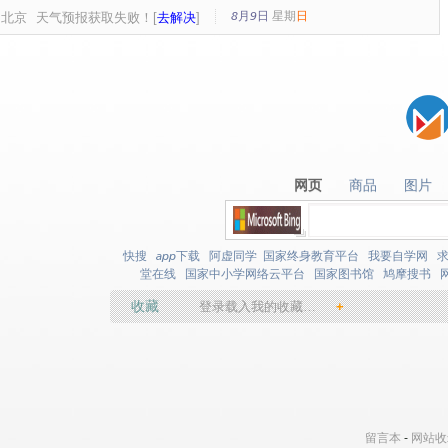
8月9日
星期
日
北京
天气预报获取失败！[
去解决
]
网页
商品
图片
网页
商品
图片
快搜
app下载
阿虚同学
国家终身教育平台
我要自学网
堂在线
国家中小学网络云平台
国家图书馆
鸠摩搜书
收藏
登录载入我的收藏…
+
留言本
-
网站收