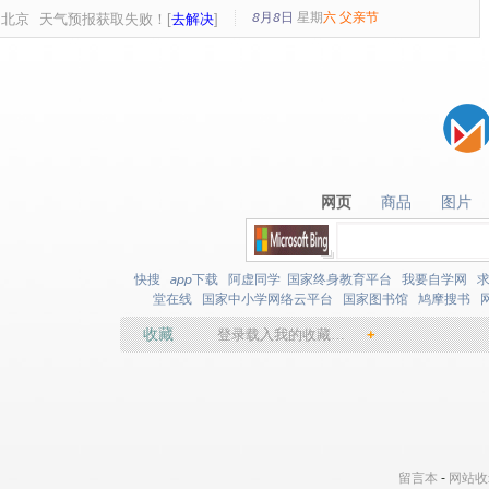
8月8日
星期
六
父亲节
北京
天气预报获取失败！[
去解决
]
网页
商品
图片
网页
商品
图片
快搜
app下载
阿虚同学
国家终身教育平台
我要自学网
堂在线
国家中小学网络云平台
国家图书馆
鸠摩搜书
收藏
登录载入我的收藏…
+
留言本
-
网站收