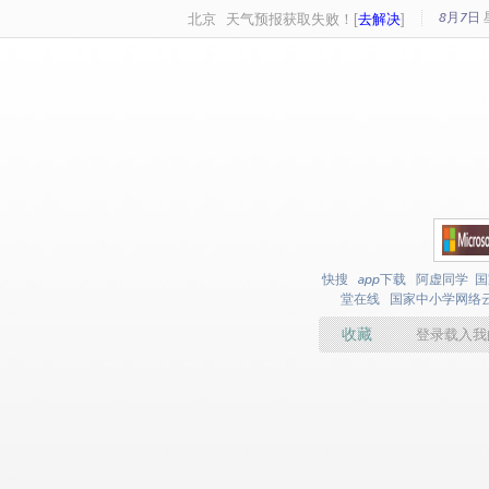
8月7日
北京
天气预报获取失败！[
去解决
]
快搜
app下载
阿虚同学
国
堂在线
国家中小学网络
收藏
登录载入我