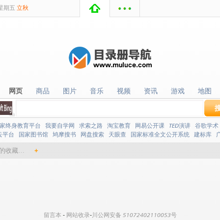
星期
五
立秋
网页
商品
图片
音乐
视频
资讯
游戏
地图
网页
商品
图片
音乐
视频
资讯
游戏
地图
家终身教育平台
我要自学网
求索之路
淘宝教育
网易公开课
TED演讲
谷歌学术
云平台
国家图书馆
鸠摩搜书
网盘搜索
天眼查
国家标准全文公开系统
建标库
的收藏…
+
留言本
-
网站收录
-
川公网安备 51072402110053号