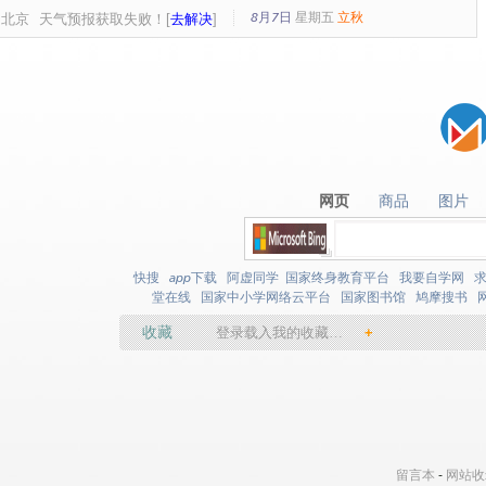
8月7日
星期
五
立秋
北京
天气预报获取失败！[
去解决
]
网页
商品
图片
网页
商品
图片
快搜
app下载
阿虚同学
国家终身教育平台
我要自学网
堂在线
国家中小学网络云平台
国家图书馆
鸠摩搜书
收藏
登录载入我的收藏…
+
留言本
-
网站收