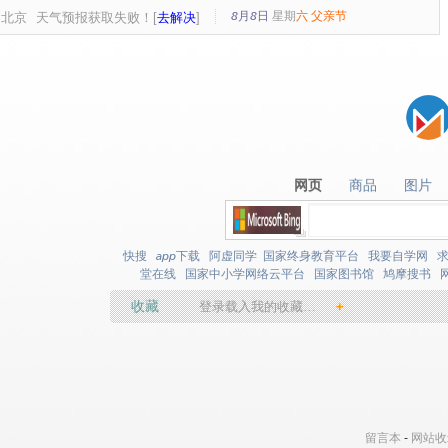
8月8日
星期
六
父亲节
北京
天气预报获取失败！[
去解决
]
网页
商品
图片
网页
商品
图片
快搜
app下载
阿虚同学
国家终身教育平台
我要自学网
堂在线
国家中小学网络云平台
国家图书馆
鸠摩搜书
收藏
登录载入我的收藏…
+
留言本
-
网站收