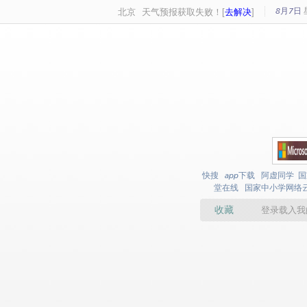
8月7日
北京
天气预报获取失败！[
去解决
]
快搜
app下载
阿虚同学
国
堂在线
国家中小学网络
收藏
登录载入我