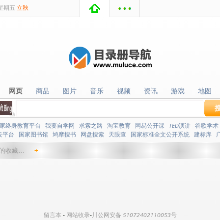
星期
五
立秋
网页
商品
图片
音乐
视频
资讯
游戏
地图
网页
商品
图片
音乐
视频
资讯
游戏
地图
家终身教育平台
我要自学网
求索之路
淘宝教育
网易公开课
TED演讲
谷歌学术
云平台
国家图书馆
鸠摩搜书
网盘搜索
天眼查
国家标准全文公开系统
建标库
的收藏…
+
留言本
-
网站收录
-
川公网安备 51072402110053号