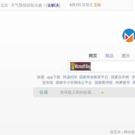
8月7日
星期
五
立秋
北京
天气预报获取失败！[
去解决
]
网页
商品
图片
网页
商品
图片
快搜
app下载
阿虚同学
国家终身教育平台
我要自学网
堂在线
国家中小学网络云平台
国家图书馆
鸠摩搜书
收藏
登录载入我的收藏…
+
留言本
-
网站收