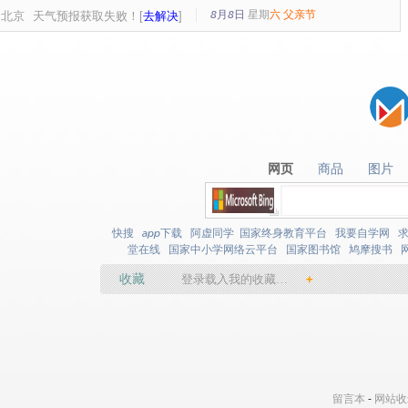
8月8日
星期
六
父亲节
北京
天气预报获取失败！[
去解决
]
网页
商品
图片
网页
商品
图片
快搜
app下载
阿虚同学
国家终身教育平台
我要自学网
堂在线
国家中小学网络云平台
国家图书馆
鸠摩搜书
收藏
登录载入我的收藏…
+
留言本
-
网站收