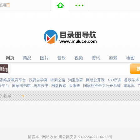
星期
日
网页
商品
图片
音乐
视频
资讯
游戏
地图
网页
商品
图片
音乐
视频
资讯
游戏
地图
家终身教育平台
我要自学网
求索之路
淘宝教育
网易公开课
TED演讲
谷歌学术
云平台
国家图书馆
鸠摩搜书
网盘搜索
天眼查
国家标准全文公开系统
建标库
的收藏…
+
留言本
-
网站收录
-
川公网安备 51072402110053号