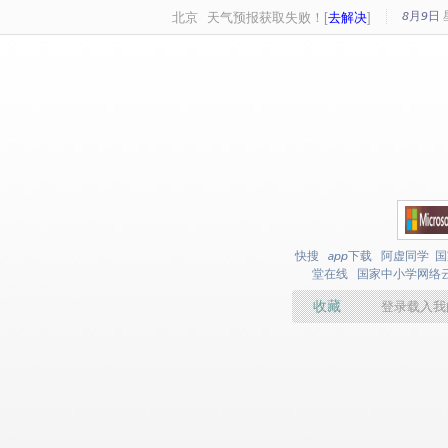
8月9日
北京
天气预报获取失败！[
去解决
]
快搜
app下载
阿虚同学
国
堂在线
国家中小学网络
收藏
登录载入我