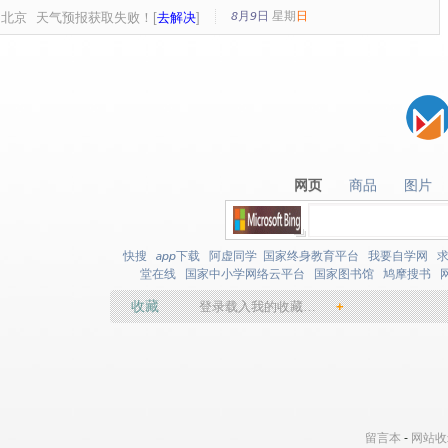
8月9日
星期
日
北京
天气预报获取失败！[
去解决
]
网页
商品
图片
网页
商品
图片
快搜
app下载
阿虚同学
国家终身教育平台
我要自学网
堂在线
国家中小学网络云平台
国家图书馆
鸠摩搜书
收藏
登录载入我的收藏…
+
留言本
-
网站收