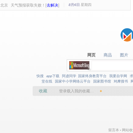
8月6日
星期
四
北京
天气预报获取失败！[
去解决
]
网页
商品
图片
网页
商品
图片
快搜
app下载
阿虚同学
国家终身教育平台
我要自学网
堂在线
国家中小学网络云平台
国家图书馆
鸠摩搜书
收藏
登录载入我的收藏…
+
留言本
-
网站收