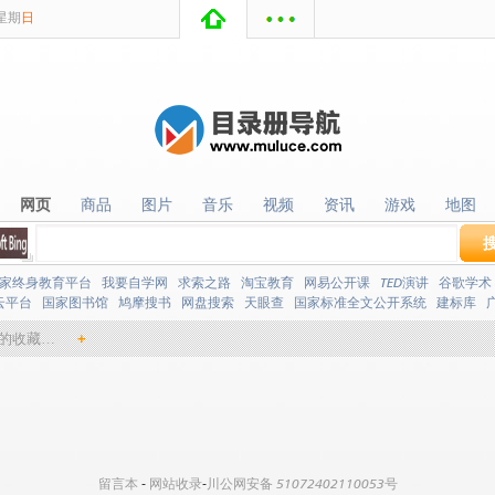
星期
日
网页
商品
图片
音乐
视频
资讯
游戏
地图
网页
商品
图片
音乐
视频
资讯
游戏
地图
家终身教育平台
我要自学网
求索之路
淘宝教育
网易公开课
TED演讲
谷歌学术
云平台
国家图书馆
鸠摩搜书
网盘搜索
天眼查
国家标准全文公开系统
建标库
的收藏…
+
留言本
-
网站收录
-
川公网安备 51072402110053号