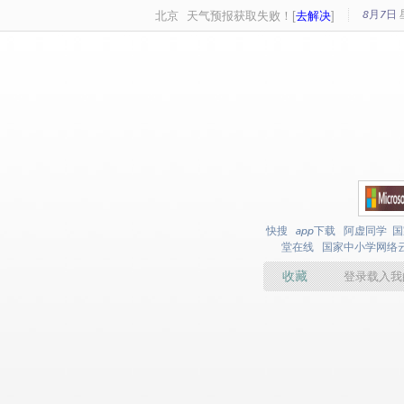
8月7日
北京
天气预报获取失败！[
去解决
]
快搜
app下载
阿虚同学
国
堂在线
国家中小学网络
收藏
登录载入我