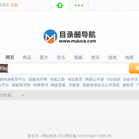
星期
五
立秋
网页
商品
图片
音乐
视频
资讯
游戏
地图
网页
商品
图片
音乐
视频
资讯
游戏
地图
家终身教育平台
我要自学网
求索之路
淘宝教育
网易公开课
TED演讲
谷歌学术
云平台
国家图书馆
鸠摩搜书
网盘搜索
天眼查
国家标准全文公开系统
建标库
的收藏…
+
留言本
-
网站收录
-
川公网安备 51072402110053号