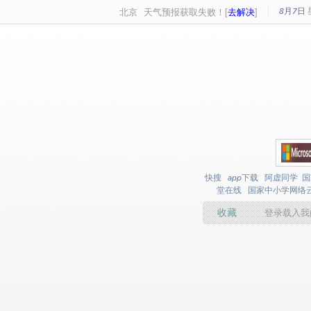
8月7日
北京
天气预报获取失败！[
去解决
]
快搜
app下载
阿虚同学
国
堂在线
国家中小学网络
收藏
登录载入我