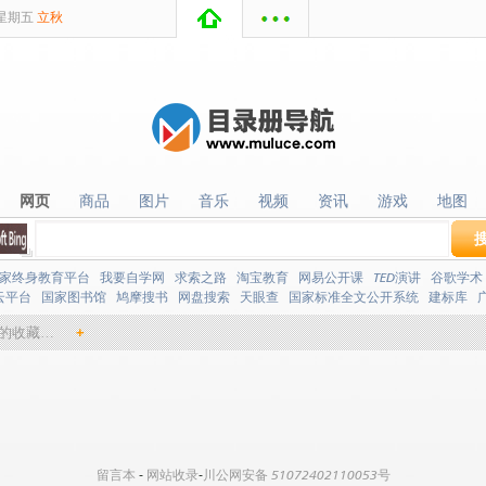
星期
五
立秋
网页
商品
图片
音乐
视频
资讯
游戏
地图
网页
商品
图片
音乐
视频
资讯
游戏
地图
家终身教育平台
我要自学网
求索之路
淘宝教育
网易公开课
TED演讲
谷歌学术
云平台
国家图书馆
鸠摩搜书
网盘搜索
天眼查
国家标准全文公开系统
建标库
的收藏…
+
留言本
-
网站收录
-
川公网安备 51072402110053号